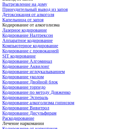
Вытрезвление на дому
Принудительный вывод из запоя
Детоксикация от алкоголя
Капельница от запоя
Кодирование от алкоголизма
Лазерное кодирование
Кодирование Налтрексон
Аппаратное кодирование
Компьютерное кодирование
Кодирование с провокацией
SIT кодирование
Кодирование Алгоминал
Кодирование Аквилонг
Кодирование иглоукалыванием
Кодирование уколом
Кодирование Двойной блок
Кодирование торпедо
Кодирование по методу Довженко
Кодирование Эспераль
Кодирование алкоголизма гипнозом
Кодирование Вивитрол
Кодирование Дисульфирам
Раскодирование
Лечение наркомании
Кодирование от наркотиков