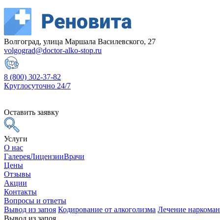
Волгоград, улица Маршала Василевского, 27
volgograd@doctor-alko-stop.ru
8 (800) 302-37-82
Круглосуточно 24/7
Оставить заявку
Услуги
О нас
Галерея
Лицензии
Врачи
Цены
Отзывы
Акции
Контакты
Вопросы и ответы
Вывод из запоя
Кодирование от алкоголизма
Лечение наркома
Вывод из запоя